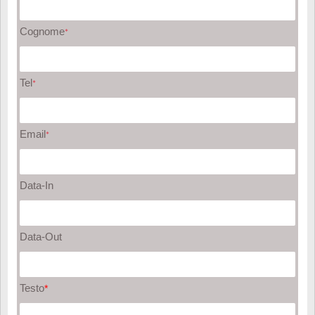
Cognome
*
Tel
*
Email
*
Data-In
Data-Out
Testo
*