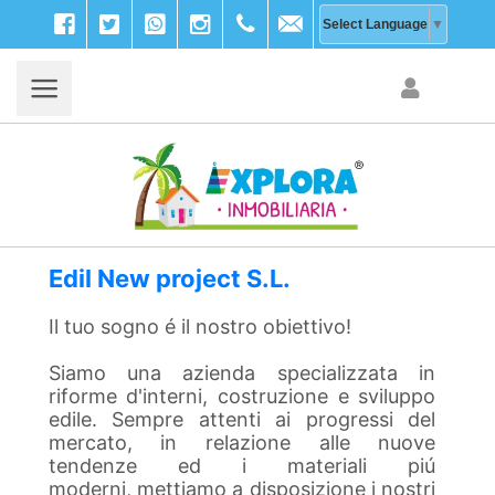
Facebook
Twitter
WhatsApp
Instagram
+39
info@explora-
Select Language
▼
333
inmobiliaria.com
203
9756
Edil New project S.L.
Il tuo sogno é il nostro obiettivo!
Siamo una azienda specializzata in
riforme d'interni, costruzione e sviluppo
edile.
Sempre attenti ai progressi del
mercato, in relazione alle nuove
tendenze ed i materiali piú
moderni, mettiamo a disposizione i nostri