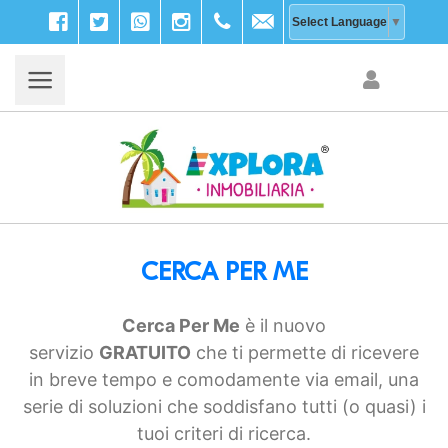
Facebook
Twitter
WhatsApp
Instagram
+39
info@explora-
Select Language
▼
333
inmobiliaria.com
203
9756
CERCA PER ME
Cerca Per Me
è il nuovo
servizio
GRATUITO
che ti permette di ricevere
in breve tempo e comodamente via email, una
serie di soluzioni che soddisfano tutti (o quasi) i
tuoi criteri di ricerca.