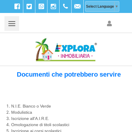
Facebook
Twitter
WhatsApp
Instagram
+39
info@explora-
Select Language
▼
333
inmobiliaria.com
203
9756
Documenti che potrebbero servire
N.I.E. Bianco o Verde
Modulistica
Iscrizione all'A.I.R.E.
Omologazione di titoli scolastici
Iscrizione ai corsi scolastici