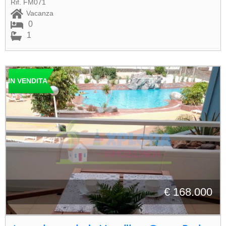
Rif. FM071
Vacanza
0
1
IN VENDITA
€ 168.000