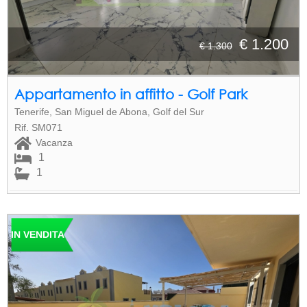
€ 1.200
€ 1.300
Appartamento in affitto - Golf Park
Tenerife, San Miguel de Abona, Golf del Sur
Rif. SM071
Vacanza
1
1
IN VENDITA