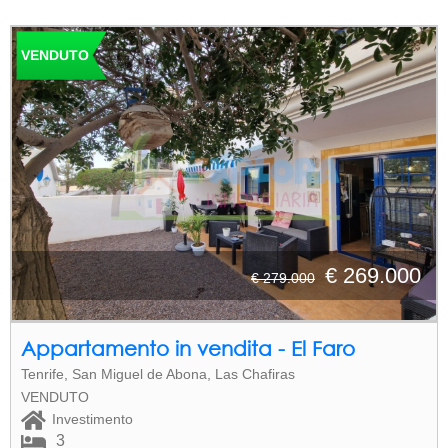
VENDUTO
€ 269.000
€ 279.000
Appartamento in vendita - El Faro
Tenrife, San Miguel de Abona, Las Chafiras
VENDUTO
Investimento
3