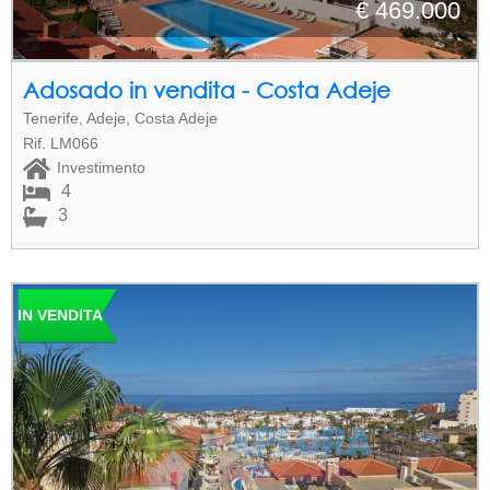
€ 469.000
Adosado in vendita - Costa Adeje
Tenerife, Adeje, Costa Adeje
Rif. LM066
Investimento
4
3
IN VENDITA