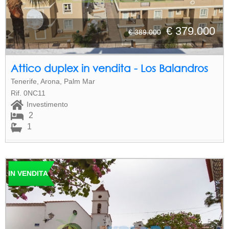
€ 379.000
€ 389.000
Attico duplex in vendita - Los Balandros
Tenerife, Arona, Palm Mar
Rif. 0NC11
Investimento
2
1
IN VENDITA