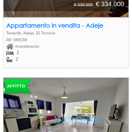
€ 334.000
€ 339.000
Appartamento in vendita - Adeje
Tenerife, Adeje, El Torreón
Rif. 0MC88
Investimento
2
2
AFFITTO