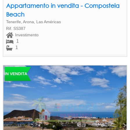
Appartamento in vendita - Compostela
Beach
Tenerife, Arona, Las Américas
Rif. SS387
Investimento
1
1
IN VENDITA