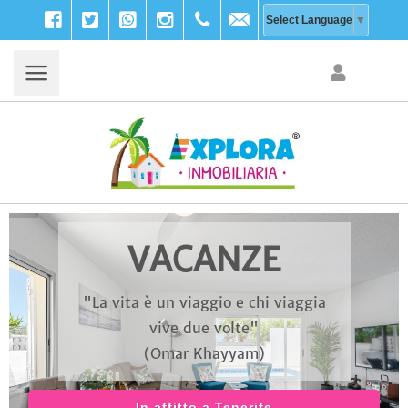
Facebook
Twitter
WhatsApp
Instagram
+39
info@explora-
Select Language
▼
333
inmobiliaria.com
203
9756
VACANZE
"La vita è un viaggio e chi viaggia
vive due volte"
(Omar Khayyam)
In affitto a Tenerife