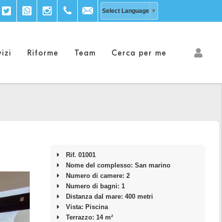
acebook
Twitter
WhatsApp
Instagram
+39
info@explora-
Select Language
▼
333
inmobiliaria.com
izi
Riforme
Team
Cerca per me
203
9756
Rif. 01001
Nome del complesso: San marino
Numero di camere: 2
Numero di bagni: 1
Distanza dal mare: 400 metri
Vista: Piscina
Terrazzo: 14 m²