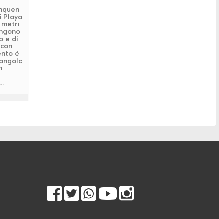
inquen
i Playa
 metri
ongono
o e di
 con
ento é
 angolo
n
..