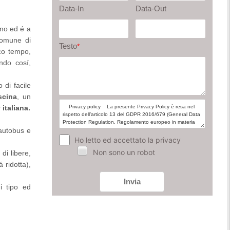
Data-In
Data-Out
ino ed é a
Comune di
Testo
*
oco tempo,
endo cosí,
 di facile
scina
, un
italiana.
 autobus e
Ho letto ed accettato la privacy
Non sono un robot
di libere,
 ridotta),
Invia
i tipo ed