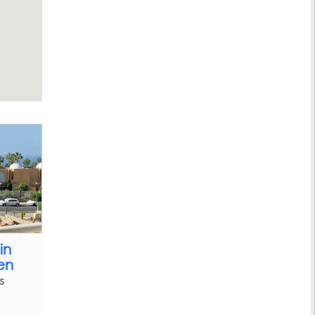
in
uen
s