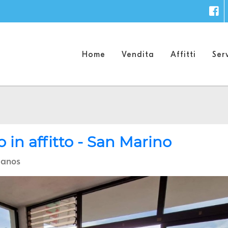
F
Home
Vendita
Affitti
Serv
in affitto - San Marino
tianos