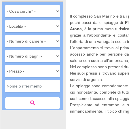
Il complesso San Marino é tra i p
pochi passi dalle spiagge di
P
Arona
, é la prima meta turistic
grazie alll'abbondante e costan
l'offerta di una variegata scelta t
L'appartamento si trova al primo
accesso anche per persone dall
salone con cucina all'americana
Nel complesso sono presenti due 
Nei suoi pressi si trovano superm
servizi di urgenza.
Le spiagge sono comodamente ragg
ció nonostante, complete di tutti
cosí come l'accesso alla spiagg
Prospiciente ad entrambe le s
immancabilmente, il tipico chirng