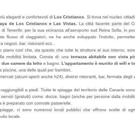
iú eleganti e confortevoli di
Los Cristianos
. Si trova nel nucleo cittad
laya de Los Cristianos e Las Vistas.
La cittá facente parte del 
a di Tenerife; per la sua vicinanza all'aeroporto sud Reina Sofia, in p
te flusso di viaggiatori, ne ha anche sviluppato l'indotto, permett
ra negozi, bar, ristoranti ecc..
 piano cosí che, sia questo che tutte le strutture al suo interno, sono
a mobilitá limitata. Consta di: una
terrazza abitabile con vista pi
,
due camere da letto
e bagno.
L'appartamento è munito di wifi e tv 
piscine, una delle quali per bambini.
ercati (alcuni aperti anche h24), diversi ristoranti, bar, fermata degli
iungibili a piedi. Tiutte le spiagge del territorio delle Canarie sono 
 servizi (gratuiti) come: docce, bagni (anche per persone dalla mobilitá
ia é preparato con comode passerelle.
piagge, ci sono numerosi locali pubblici che offrono scelte di ogn
uito locale.