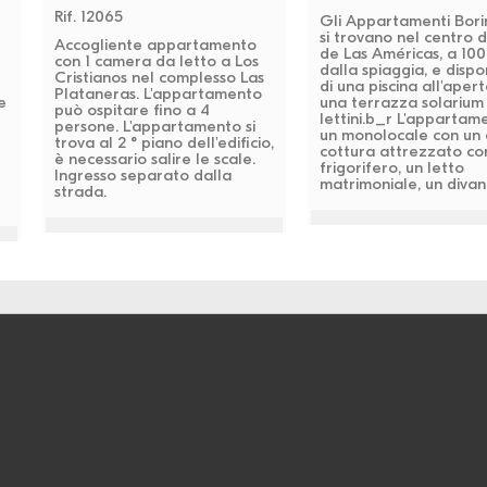
Rif. 12065
Gli Appartamenti Bor
si trovano nel centro d
Accogliente appartamento
de Las Américas, a 100
con 1 camera da letto a Los
dalla spiaggia, e disp
Cristianos nel complesso Las
di una piscina all'apert
Plataneras. L'appartamento
e
una terrazza solarium
può ospitare fino a 4
lettini.b_r L'appartam
persone. L'appartamento si
un monolocale con un
trova al 2 ° piano dell'edificio,
cottura attrezzato co
è necessario salire le scale.
frigorifero, un letto
Ingresso separato dalla
matrimoniale, un divan.
strada.