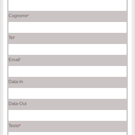
Cognome
*
Tel
*
Email
*
Data-In
Data-Out
Testo
*