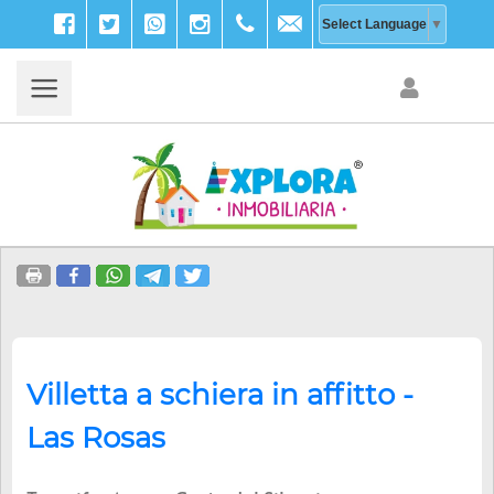
Facebook
Twitter
WhatsApp
Instagram
+39
info@explora-
Select Language
▼
333
inmobiliaria.com
203
9756
Villetta a schiera in affitto -
Las Rosas