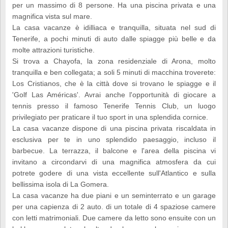
per un massimo di 8 persone. Ha una piscina privata e una
magnifica vista sul mare.
La casa vacanze è idilliaca e tranquilla, situata nel sud di
Tenerife, a pochi minuti di auto dalle spiagge più belle e da
molte attrazioni turistiche.
Si trova a Chayofa, la zona residenziale di Arona, molto
tranquilla e ben collegata; a soli 5 minuti di macchina troverete:
Los Cristianos, che è la città dove si trovano le spiagge e il
'Golf Las Américas'. Avrai anche l'opportunità di giocare a
tennis presso il famoso Tenerife Tennis Club, un luogo
privilegiato per praticare il tuo sport in una splendida cornice.
La casa vacanze dispone di una piscina privata riscaldata in
esclusiva per te in uno splendido paesaggio, incluso il
barbecue. La terrazza, il balcone e l'area della piscina vi
invitano a circondarvi di una magnifica atmosfera da cui
potrete godere di una vista eccellente sull'Atlantico e sulla
bellissima isola di La Gomera.
La casa vacanze ha due piani e un seminterrato e un garage
per una capienza di 2 auto. di un totale di 4 spaziose camere
con letti matrimoniali. Due camere da letto sono ensuite con un