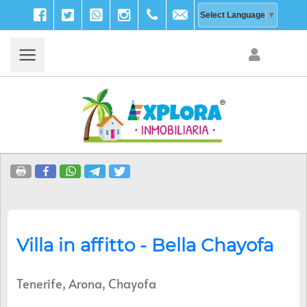
Facebook
Twitter
WhatsApp
Instagram
+39
info@explora-
Select Language
▼
333
inmobiliaria.com
203
9756
Villa in affitto - Bella Chayofa
Tenerife, Arona, Chayofa