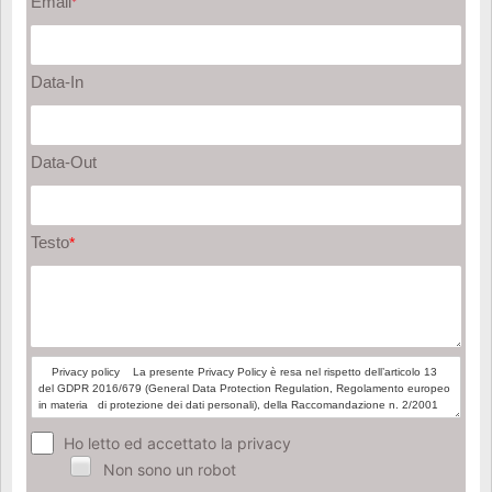
Email
*
Data-In
Data-Out
Testo
*
Ho letto ed accettato la privacy
Non sono un robot