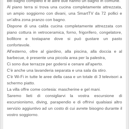
bel bagno completo e le altre due hanno un bagno in comune.
Al piano terra si trova una cucina completamente attrezzata,
un ampio soggiorno con divani, una SmartTV da 72 pollici e
un'altra zona pranzo con bagno.
Dispone di una calda cucina completamente attrezzata con
piano cottura in vetroceramica, forno, frigorifero, congelatore,
bollitore e tostapane dove si può gustare un pasto
confortevole.
All'esterno, oltre al giardino, alla piscina, alla doccia e al
barbecue, è presente una piccola area per la palestra,
Ci sono due terrazze per godersi e cenare all'aperto.
C'è anche una lavanderia separata e una sala da stiro.
C'è Wi-Fi in tutte le aree della casa e un totale di 3 televisori a
schermo piatto.
La villa offre come cortesia: mascherine e gel mani.
Saremo lieti di consigliarvi la vostra escursione di
escursionismo, diving, parapendio e di offrirvi qualsiasi altro
servizio aggiuntivo ad un costo di cui avrete bisogno durante il
vostro soggiorno.