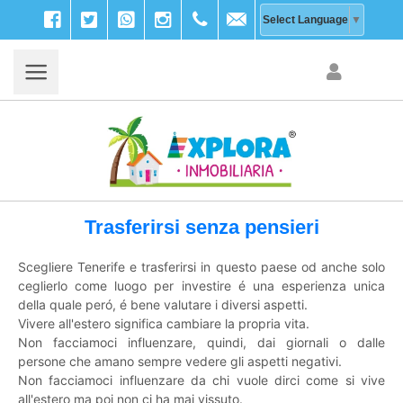
Facebook
Twitter
WhatsApp
Instagram
+39
info@explora-
Select Language
▼
333
inmobiliaria.com
203
9756
Trasferirsi senza pensieri
Scegliere Tenerife e trasferirsi in questo paese od anche solo
ceglierlo come luogo per investire é una esperienza unica
della quale peró, é bene valutare i diversi aspetti.
Vivere all'estero significa cambiare la propria vita.
Non facciamoci influenzare, quindi, dai giornali o dalle
persone che amano sempre vedere gli aspetti negativi.
Non facciamoci influenzare da chi vuole dirci come si vive
all'estero ma poi non ci ha mai vissuto.