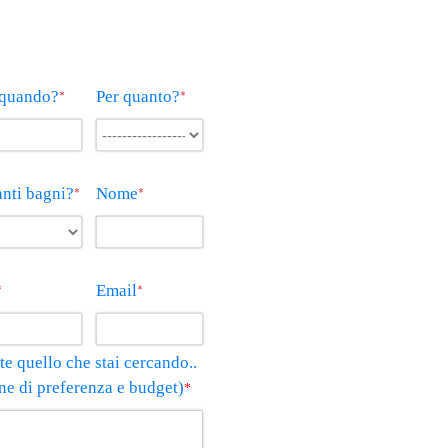
quando?
Per quanto?
*
*
nti bagni?
Nome
*
*
Email
*
*
e quello che stai cercando..
one di preferenza e budget)
*