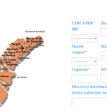
CERCA PER
Da 
ME
*
Quante
Qua
camere?
*
Cognome
Tel
*
Descrivici brevement
(senza tralasciare z