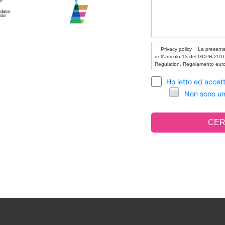
Ho letto ed accett
Non sono un
CER