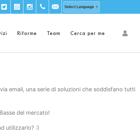
acebook
Twitter
WhatsApp
Instagram
+39
info@explora-
Select Language
▼
333
inmobiliaria.com
izi
Riforme
Team
Cerca per me
203
9756
 email, una serie di soluzioni che soddisfano tutti
 Basse del mercato!
 utilizzarlo? :)