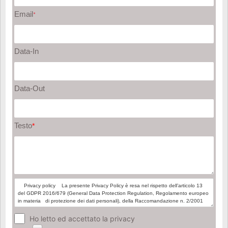
Email
*
Data-In
Data-Out
Testo
*
Ho letto ed accettato la privacy