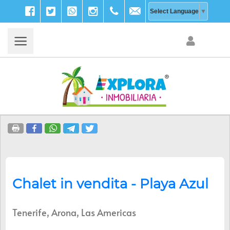
Facebook
Twitter
WhatsApp
Instagram
+39
info@explora-
Select Language
▼
333
inmobiliaria.com
203
9756
Chalet in vendita - Playa Azul
Tenerife, Arona, Las Americas