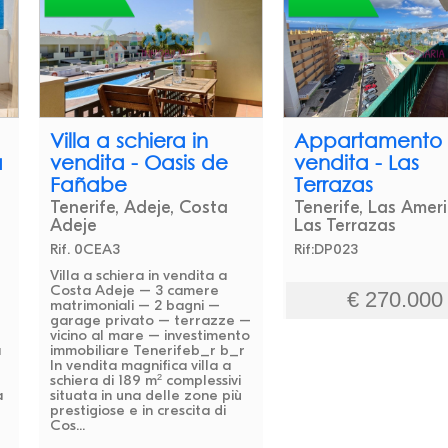
Villa a schiera in
Appartamento 
a
vendita - Oasis de
vendita - Las
Fañabe
Terrazas
Tenerife, Adeje, Costa
Tenerife, Las Ameri
Adeje
Las Terrazas
Rif. 0CEA3
Rif:DP023
Villa a schiera in vendita a
Costa Adeje – 3 camere
€ 270.000
matrimoniali – 2 bagni –
garage privato – terrazze –
vicino al mare – investimento
a
immobiliare Tenerifeb_r b_r
In vendita magnifica villa a
schiera di 189 m² complessivi
a
situata in una delle zone più
prestigiose e in crescita di
Cos...