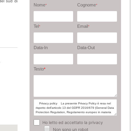
del sud di
Nome
Cognome
*
*
Tel
Email
*
*
Data-In
Data-Out
e
Testo
*
Ho letto ed accettato la privacy
Non sono un robot