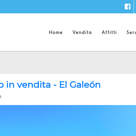
F
Home
Vendita
Affitti
Serv
in vendita - El Galeón
n