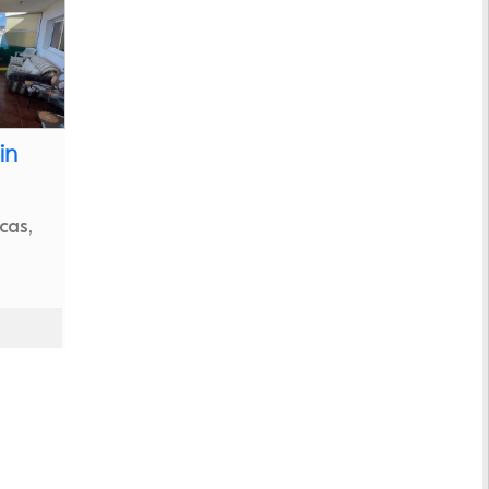
in
cas,