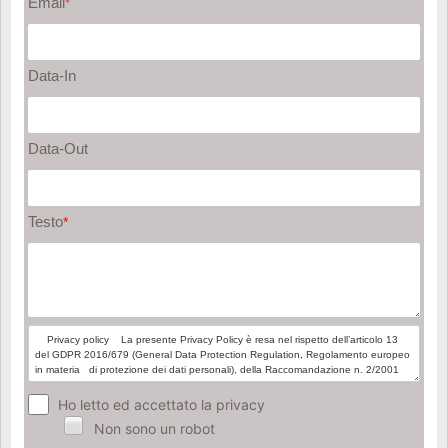
Email
*
Data-In
Data-Out
Testo
*
Ho letto ed accettato la privacy
Non sono un robot