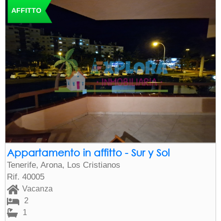
AFFITTO
Appartamento in affitto - Sur y Sol
Tenerife, Arona, Los Cristianos
Rif. 40005
Vacanza
2
1