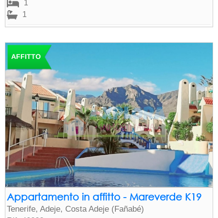
1
1
AFFITTO
Appartamento in affitto - Mareverde K19
Tenerife, Adeje, Costa Adeje (Fañabé)