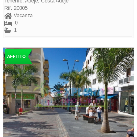
Tenerife, Adeje, Costa Adeje
Rif. 20005
Vacanza
0
1
AFFITTO