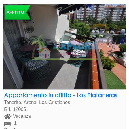
AFFITTO
Appartamento in affitto - Las Plataneras
Tenerife, Arona, Los Cristianos
Rif. 12065
Vacanza
1