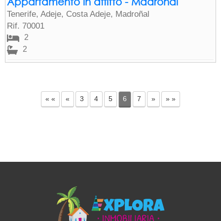
Appartamento in affitto - Madroñal
Tenerife, Adeje, Costa Adeje, Madroñal
Rif. 70001
2
2
« «
«
3
4
5
6
7
»
» »