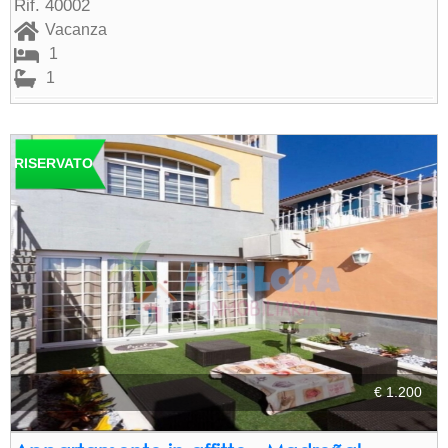
Rif. 40002
Vacanza
1
1
RISERVATO
€ 1.200