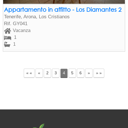
Appartamento in affitto - Los Diamantes 2
Tenerife, Arona, Los Cristianos
Rif. GY041
Vacanza
1
1
« «
«
2
3
4
5
6
»
» »