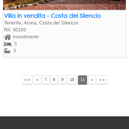
Villa in vendita - Costa del Silencio
Tenerife, Arona, Costa del Silencio
Rif. 60193
Investimento
3
3
« «
«
7
8
9
10
11
»
» »