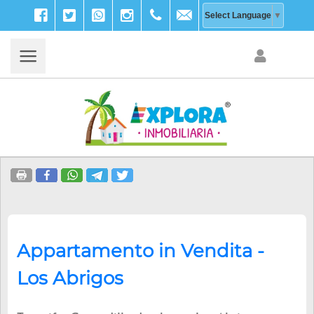
Facebook
Twitter
WhatsApp
Instagram
+39
info@explora-
Select Language
▼
333
inmobiliaria.com
203
9756
Appartamento in Vendita -
Los Abrigos