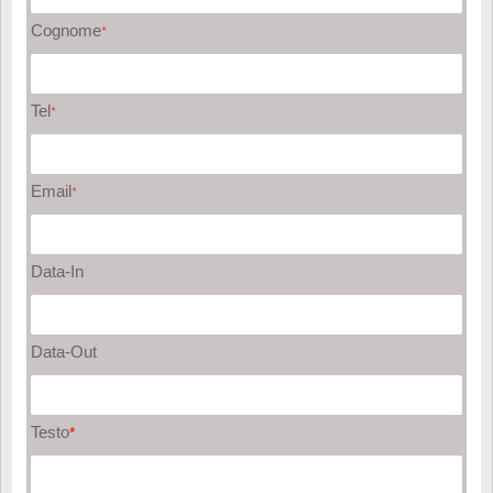
Cognome
*
Tel
*
Email
*
Data-In
Data-Out
Testo
*