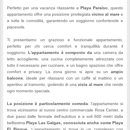
Perfetto per una vacanza rilassante a
Playa Paraíso
, questo
appartamento offre una posizione privilegiata
vicino al mare
e
a tutte le comodità, garantendo un soggiorno confortevole e
piacevole.
Ti presentiamo un grazioso e funzionale appartamento,
perfetto per chi cerca comfort e tranquillità durante il
soggiorno.
L'appartamento è composto da
una camera da
letto accogliente, una cucina completamente attrezzata con
tutto il necessario per cucinare, e un bagno spazioso che offre
comfort e privacy. La zona giorno si apre su un
ampio
balcone
, ideale per rilassarsi con un caffè al mattino o un
aperitivo al tramonto, godendo di una
vista al mare
che rende
ogni momento speciale.
La posizione è particolarmente comoda
: l’appartamento si
trova vicinissimo al nuovo centro commerciale Rosa Center, a
due passi dalle fermate dell’autobus e a soli 600 metri dalla
bellissima
Playa Las Galgas, conosciuta anche come Playa
El Pinque.
L'appartamento si trova in un complesso con