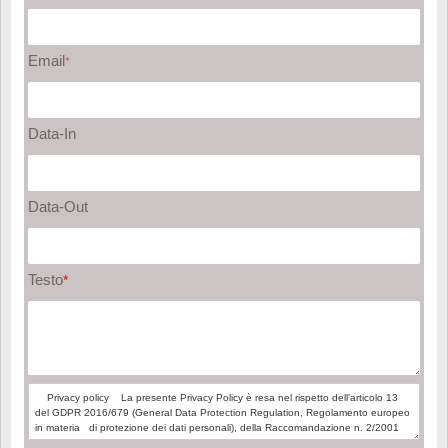
Email
*
Data-In
Data-Out
Testo
*